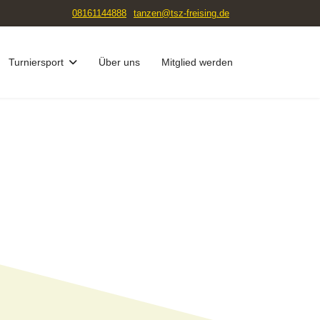
08161144888
tanzen@tsz-freising.de
Turniersport
Über uns
Mitglied werden