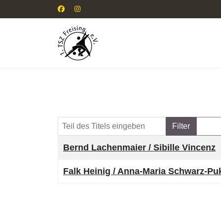
Teil des Titels eingeben
Filter
Zurü
Titel
Bernd Lachenmaier / Sibille Vincenz
Falk Heinig / Anna-Maria Schwarz-Pu