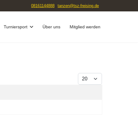
08161144888
tanzen@tsz-freising.de
Turniersport
Über uns
Mitglied werden
Anzeige #