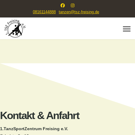
08161144888
tanzen@tsz-freising.de
Kontakt & Anfahrt
1.TanzSportZentrum Freising e.V.