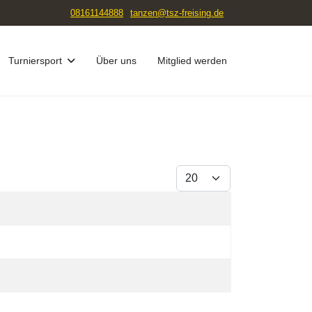
08161144888
tanzen@tsz-freising.de
Turniersport
Über uns
Mitglied werden
Anzeige #