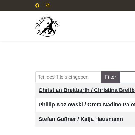
Teil des Titels eingeben
Filter
Zurü
Titel
Christian Breitbarth / Christina Breit
Phillip Kozlowski / Greta Nadine Palo
Stefan Goßner / Katja Hausmann