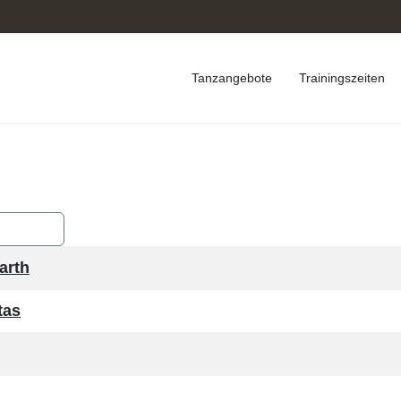
Tanzangebote
Trainingszeiten
cksetzen
barth
tas