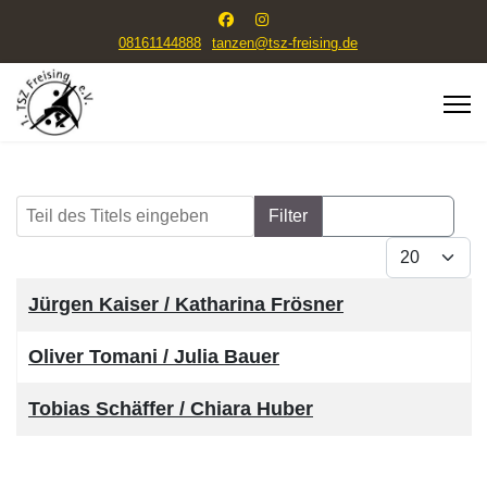
08161144888
tanzen@tsz-freising.de
Teil des Titels eingeben
Filter
Zurücksetzen
Anzeige #
Titel
Jürgen Kaiser / Katharina Frösner
Oliver Tomani / Julia Bauer
Tobias Schäffer / Chiara Huber