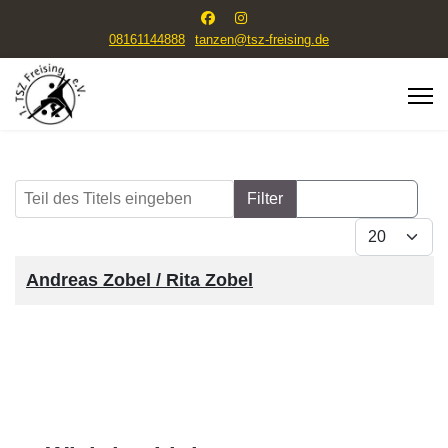
08161144888
tanzen@tsz-freising.de
Teil des Titels eingeben
Filter
Zurücksetzen
Anzeige #
Titel
Andreas Zobel / Rita Zobel