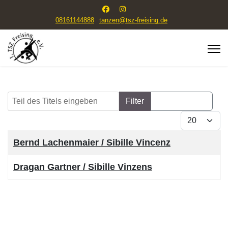
08161144888
tanzen@tsz-freising.de
Teil des Titels eingeben
Filter
Zurücksetzen
Anzeige #
Titel
Bernd Lachenmaier / Sibille Vincenz
Dragan Gartner / Sibille Vinzens