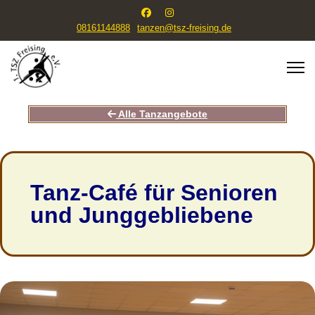
08161144888
tanzen@tsz-freising.de
Alle Tanzangebote
Tanz-Café für Senioren
und Junggebliebene