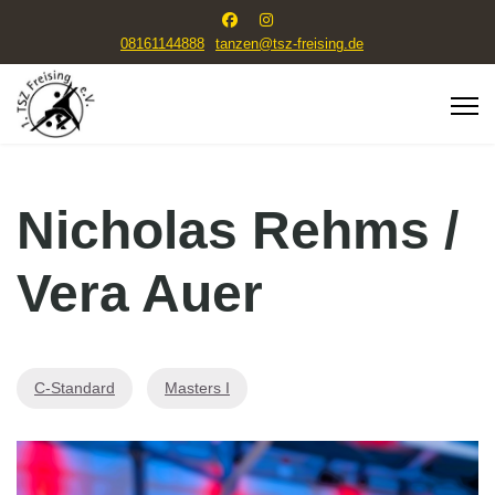
08161144888
tanzen@tsz-freising.de
Nicholas Rehms /
Vera Auer
C-Standard
Masters I