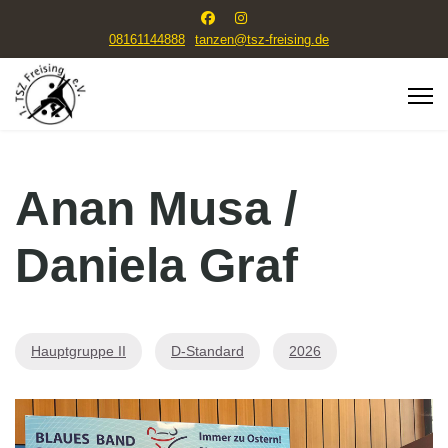
08161144888
tanzen@tsz-freising.de
Anan Musa /
Daniela Graf
Hauptgruppe II
D-Standard
2026