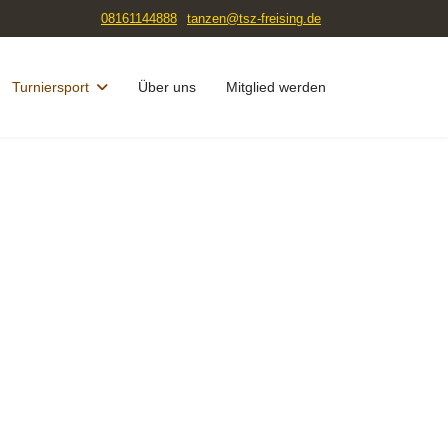
08161144888
tanzen@tsz-freising.de
Turniersport
Über uns
Mitglied werden